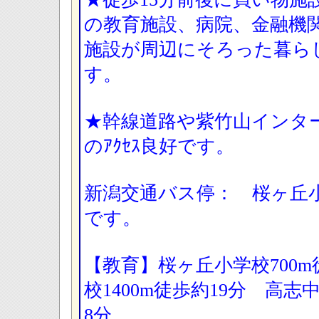
の教育施設、病院、金融機
施設が周辺にそろった暮ら
す。
★幹線道路や紫竹山インタ
のｱｸｾｽ良好です。
新潟交通バス停： 桜ヶ丘
です。
【教育】桜ヶ丘小学校700m
校1400m徒歩約19分 高志
8分