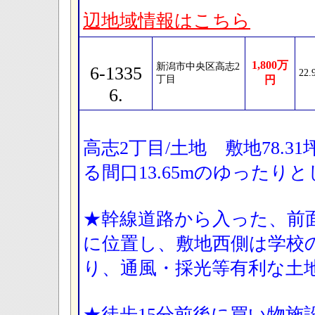
辺地域情報はこちら
1,800万
新潟市中央区高志2
6-1335
22
丁目
円
6.
高志2丁目/土地 敷地78.3
る間口13.65mのゆったり
★幹線道路から入った、前
に位置し、敷地西側は学校
り、通風・採光等有利な土
★徒歩15分前後に買い物施