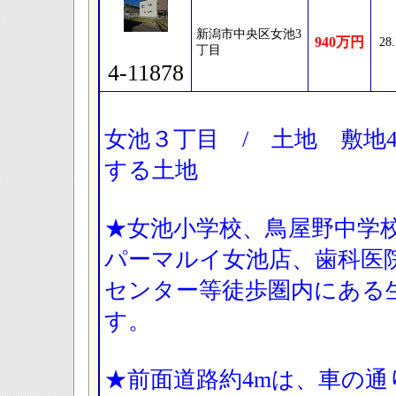
新潟市中央区女池3
940万円
28
丁目
4-11878
女池３丁目 / 土地 敷地41
する土地
★女池小学校、鳥屋野中学
パーマルイ女池店、歯科医
センター等徒歩圏内にある
す。
★前面道路約4mは、車の