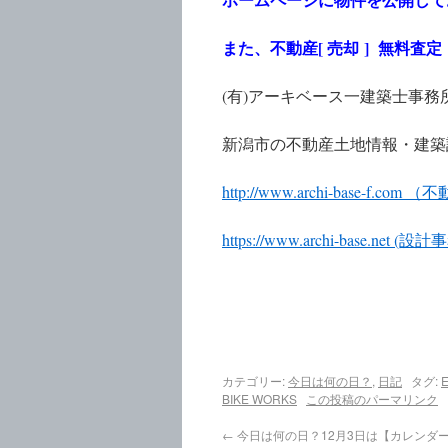
また、不動産[ 売却 ] 無料
(有)アーキベース一建築士事務
新潟市の不動産土地情報・建築
http://www.archi-base-f.c
https://www.archi-base.net
カテゴリー:
今日は何の日？
,
日記
タグ:
BIKE WORKS
この投稿のパーマリンク
←
今日は何の日？12月3日は【カレンダ