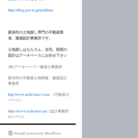
https://blog.goo.ne.jp/archibase
新潟市の土地探し専門の不動産業
者、建築設計事務所です。
土地探しはもちろん、住宅、医院の
設計はアーキベースにお任せ下さい
(有)アーキベース一建築士事務所
新潟市の不動産土地情報・建築設計
事務所
http://www.
archi-base-f.com
（不動産の
ページ）
https://www.
archi-base.net
(設計事務所
のページ)
Proudly powered by WordPress.