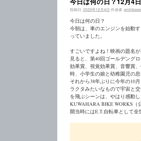
今日は何の日？12月4日
投稿日:
2020年12月4日
作成者:
archibase
今日は何の日？
今朝は、車のエンジンを始動する
っていました。
すごいですよね！映画の題名が
見ると、第40回ゴールデングロ
効果賞、視覚効果賞、音響賞、作
時、小学生の娘と幼稚園児の息
それから38年ぶりに今年の1
ラクタみたいなもので宇宙と交
を飛ぶシーンは、やはり感動し
KUWAHARA BIKE WO
開当時にはE.T.自転車として