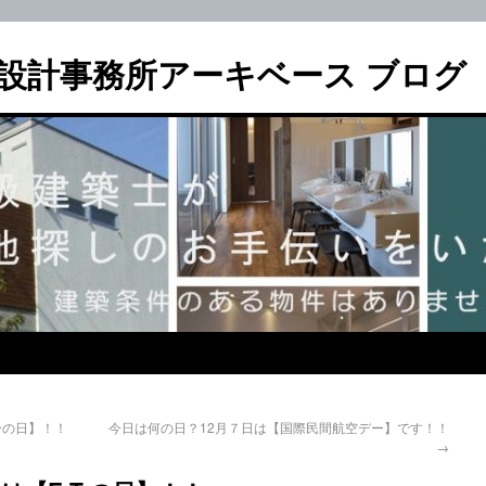
設計事務所アーキベース ブログ
ーの日】！！
今日は何の日？12月７日は【国際民間航空デー】です！！
→