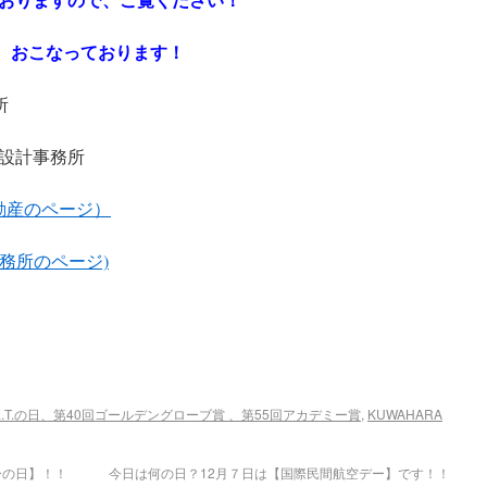
査定 おこなっております！
所
設計事務所
om （不動産のページ）
 (設計事務所のページ)
E.T.の日、第40回ゴールデングローブ賞 、第55回アカデミー賞
,
KUWAHARA
ーの日】！！
今日は何の日？12月７日は【国際民間航空デー】です！！