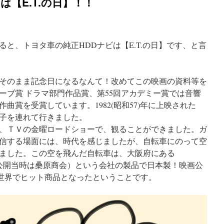
は【E.T.の日】！！
と、トヨタ車の純正HDDナビは【E.T.の日】です、と言
そのまま記念日になるなんて！改めてこの映画の資料等を
ーブ賞 ドラマ部門作品賞、第55回アカデミー賞では音響
曲賞を受賞しています。1982(昭和57)年に上映された
子を連れて行きました。
0月、ＴＶの金曜ロードショーで、観ることができました。ガ
信する場面には、時代を感じましたが、自転車にのって空
ました。この空を飛んだ自転車は、大阪府にある
RKS（公開当時は桑原商会）という会社の製品で日本製！映画公
全世界でヒット商品となったということです。