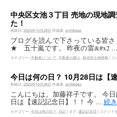
中央区女池３丁目 売地の現地
た！
投稿日:
2020年10月29日
作成者:
archibase
ブログを読んで下さっている皆さ
★ 五十嵐です。 昨夜の雷&#x2 
カテゴリー:
不動産について
,
不動産の購入
,
新潟市土地情報
|
コ
今日は何の日？ 10月28日は【
投稿日:
2020年10月28日
作成者:
archibase
こんにちは。加藤祥子です。 今日は
日は【速記記念日】！！ 今 …
続
カテゴリー:
今日は何の日？
,
日記
|
タグ:
速記記念日
|
コメント