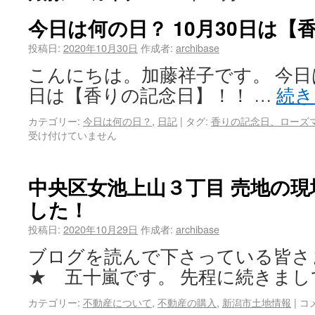
今日は何の日？ 10月30日は【
投稿日:
2020年10月30日
作成者:
archibase
こんにちは。加藤祥子です。 今日は
日は【香りの記念日】！！ …
続
カテゴリー:
今日は何の日？
,
日記
|
タグ:
香りの記念日、ローズ
受け付けていません
中央区女池上山３丁目 売地の
した！
投稿日:
2020年10月29日
作成者:
archibase
ブログを読んで下さっている皆さ
★ 五十嵐です。 先程に続きまし
カテゴリー:
不動産について
,
不動産の購入
,
新潟市土地情報
|
コ