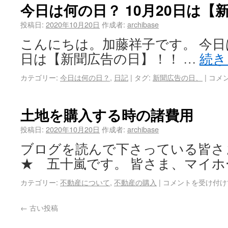
今日は何の日？ 10月20日は【
投稿日:
2020年10月20日
作成者:
archibase
こんにちは。加藤祥子です。 今日は
日は【新聞広告の日】！！ …
続き
カテゴリー:
今日は何の日？
,
日記
|
タグ:
新聞広告の日、
|
コメ
土地を購入する時の諸費用
投稿日:
2020年10月20日
作成者:
archibase
ブログを読んで下さっている皆さ
★ 五十嵐です。 皆さま、マイホ
カテゴリー:
不動産について
,
不動産の購入
|
コメントを受け付け
←
古い投稿