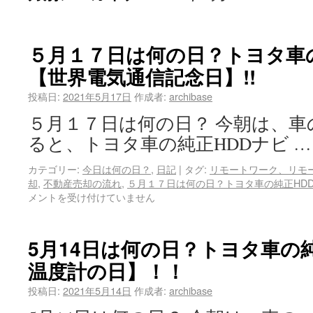
５月１７日は何の日？トヨタ車
【世界電気通信記念日】!!
投稿日:
2021年5月17日
作成者:
archibase
５月１７日は何の日？ 今朝は、
ると、トヨタ車の純正HDDナビ 
カテゴリー:
今日は何の日？
,
日記
|
タグ:
リモートワーク、リモ
却
,
不動産売却の流れ
,
５月１７日は何の日？トヨタ車の純正HD
メントを受け付けていません
5月14日は何の日？トヨタ車の
温度計の日】！！
投稿日:
2021年5月14日
作成者:
archibase