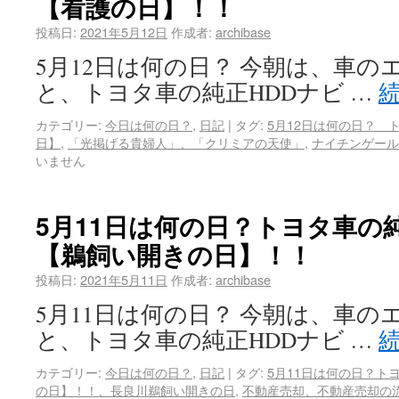
【看護の日】！！
投稿日:
2021年5月12日
作成者:
archibase
5月12日は何の日？ 今朝は、車
と、トヨタ車の純正HDDナビ …
カテゴリー:
今日は何の日？
,
日記
|
タグ:
5月12日は何の日？ 
日】
,
「光掲げる貴婦人」、「クリミアの天使」
,
ナイチンゲール
いません
5月11日は何の日？トヨタ車の
【鵜飼い開きの日】！！
投稿日:
2021年5月11日
作成者:
archibase
5月11日は何の日？ 今朝は、車
と、トヨタ車の純正HDDナビ …
カテゴリー:
今日は何の日？
,
日記
|
タグ:
5月11日は何の日？ト
の日】！！、長良川鵜飼い開きの日
,
不動産売却、不動産売却の