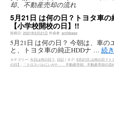
却、不動産売却の流れ
5月21日 は何の日？トヨタ車の
【小学校開校の日】!!
投稿日:
2021年5月21日
作成者:
archibase
5月21日 は何の日？ 今朝は、車
と、トヨタ車の純正HDDナ …
続
カテゴリー:
今日は何の日？
,
日記
|
タグ:
5月21日 は何の日？
の日】
,
「クロスパルにいがた」、不動産売却、不動産売却の流