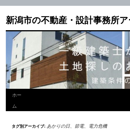
新潟市の不動産・設計事務所ア
ホー
ム
あかりの日、節電、電力危機
タグ別アーカイブ: