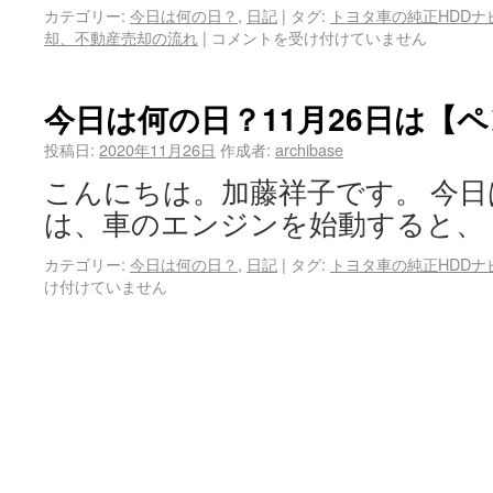
カテゴリー:
今日は何の日？
,
日記
|
タグ:
トヨタ車の純正HDDナ
却、不動産売却の流れ
|
コメントを受け付けていません
今日は何の日？11月26日は【
投稿日:
2020年11月26日
作成者:
archibase
こんにちは。加藤祥子です。 今日
は、車のエンジンを始動すると、
カテゴリー:
今日は何の日？
,
日記
|
タグ:
トヨタ車の純正HDDナ
け付けていません