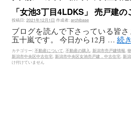
「女池3丁目4LDKS」 売戸建
投稿日:
2021年12月1日
作成者:
archibase
ブログを読んで下さっている皆さま
五十嵐です。 今日から12月 …
続
カテゴリー:
不動産について
,
不動産の購入
,
新潟市売戸建情報
,
新潟市中央区中古住宅
,
新潟市中央区女池売戸建，中古住宅
,
新潟
け付けていません