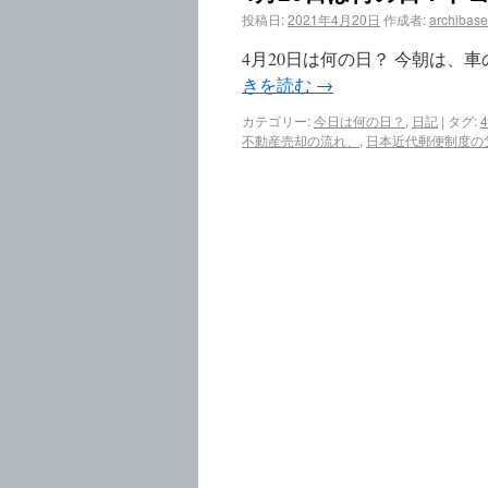
投稿日:
2021年4月20日
作成者:
archibase
4月20日は何の日？ 今朝は、
きを読む
→
カテゴリー:
今日は何の日？
,
日記
|
タグ:
不動産売却の流れ、
,
日本近代郵便制度の