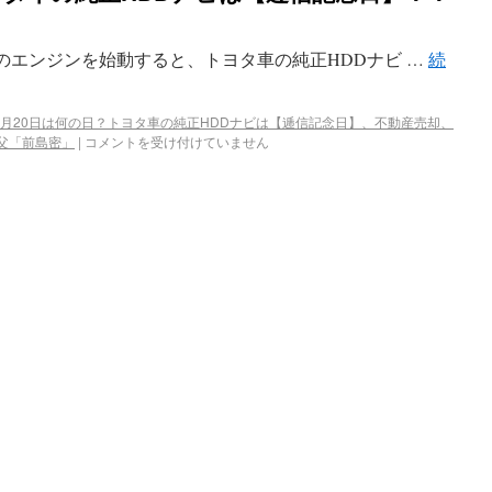
車のエンジンを始動すると、トヨタ車の純正HDDナビ …
続
4月20日は何の日？トヨタ車の純正HDDナビは【逓信記念日】、不動産売却、
父「前島密」
|
コメントを受け付けていません