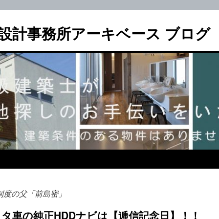
設計事務所アーキベース ブログ
制度の父「前島密」
ヨタ車の純正HDDナビは【逓信記念日】！！