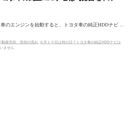
、車のエンジンを始動すると、トヨタ車の純正HDDナビ …
不動産売却、売却の流れ
,
６月１０日は何の日？トヨタ車の純正HDDナビは
いません