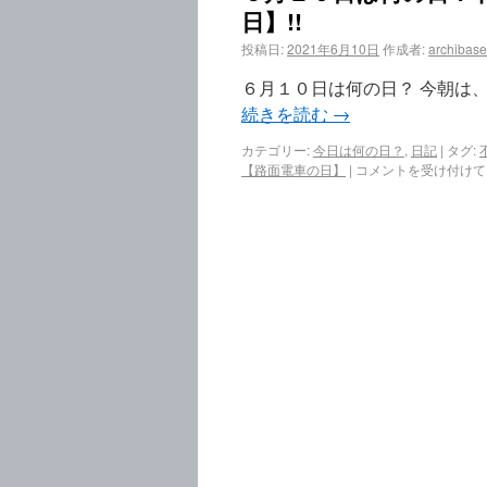
日】!!
投稿日:
2021年6月10日
作成者:
archibase
６月１０日は何の日？ 今朝は
続きを読む
→
カテゴリー:
今日は何の日？
,
日記
|
タグ:
【路面電車の日】
|
コメントを受け付けて