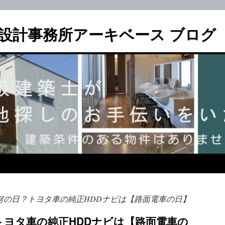
設計事務所アーキベース ブログ
何の日？トヨタ車の純正HDDナビは【路面電車の日】
トヨタ車の純正HDDナビは【路面電車の