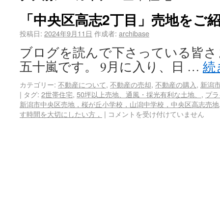
「中央区高志2丁目」売地をご
投稿日:
2024年9月11日
作成者:
archibase
ブログを読んで下さっている皆さま
五十嵐です。 9月に入り、日 …
続
カテゴリー:
不動産について
,
不動産の売却
,
不動産の購入
,
新潟
|
タグ:
2世帯住宅
,
50坪以上売地、通風・採光有利な土地、
,
プラ
新潟市中央区売地，桜が丘小学校，山潟中学校，中央区高志売地
す時間を大切にしたい方，
|
コメントを受け付けていません