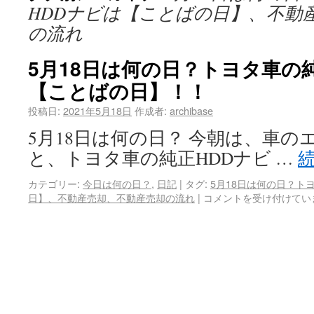
HDDナビは【ことばの日】、不動
の流れ
5月18日は何の日？トヨタ車の
【ことばの日】！！
投稿日:
2021年5月18日
作成者:
archibase
5月18日は何の日？ 今朝は、車
と、トヨタ車の純正HDDナビ …
カテゴリー:
今日は何の日？
,
日記
|
タグ:
5月18日は何の日？ト
日】、不動産売却、不動産売却の流れ
|
コメントを受け付けてい