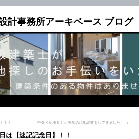
設計事務所アーキベース ブログ
日】！！
中央区女池３丁目 売地の現地調査をしてきました！
→
28日は【速記記念日】！！