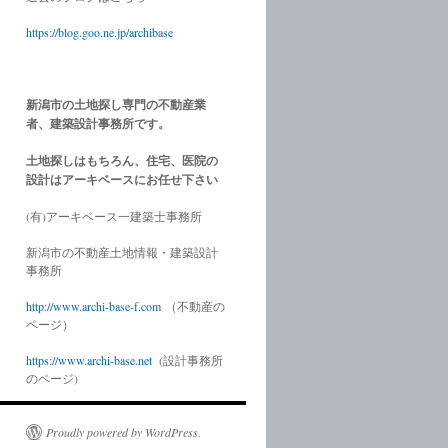
https://blog.goo.ne.jp/archibase
新潟市の土地探し専門の不動産業
者、建築設計事務所です。
土地探しはもちろん、住宅、医院の
設計はアーキベースにお任せ下さい
(有)アーキベース一建築士事務所
新潟市の不動産土地情報・建築設計
事務所
http://www.
archi-base-f.com
（不動産の
ページ）
https://www.
archi-base.net
(設計事務所
のページ)
Proudly powered by WordPress.