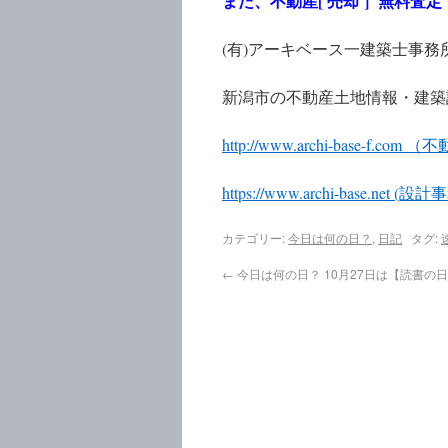
また、不動産[ 売却 ] 無料
(有)アーキベース一建築士事務
新潟市の不動産土地情報・建築
http://www.archi-base-f.c
https://www.archi-base.net
カテゴリー:
今日は何の日？
,
日記
タグ:
←
今日は何の日？ 10月27日は【読書の