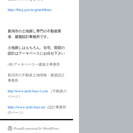
https://blog.goo.ne.jp/archibase
新潟市の土地探し専門の不動産業
者、建築設計事務所です。
土地探しはもちろん、住宅、医院の
設計はアーキベースにお任せ下さい
(有)アーキベース一建築士事務所
新潟市の不動産土地情報・建築設計
事務所
http://www.
archi-base-f.com
（不動産の
ページ）
https://www.
archi-base.net
(設計事務所
のページ)
Proudly powered by WordPress.