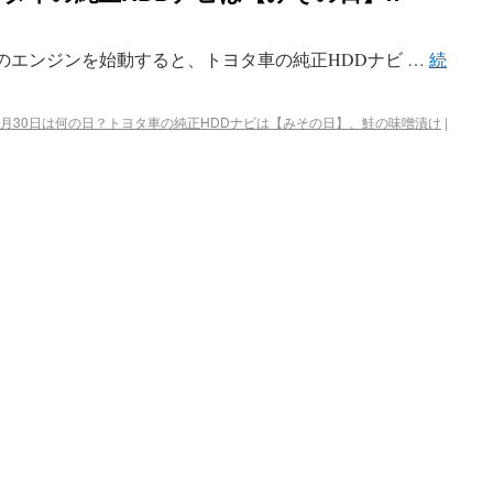
車のエンジンを始動すると、トヨタ車の純正HDDナビ …
続
3月30日は何の日？トヨタ車の純正HDDナビは【みその日】、鮭の味噌漬け
|