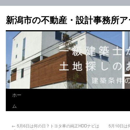
新潟市の不動産・設計事務所ア
ホー
ム
←
5月6日は何の日？トヨタ車の純正HDDナビは
5月10日