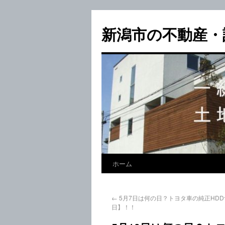
新潟市の不動産・
ホーム
←
5月7日は何の日？トヨタ車の純正HD
日】！！