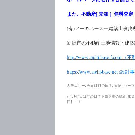
また、不動産[ 売却 ] 無料
(有)アーキベース一建築士事務
新潟市の不動産土地情報・建築
http://www.archi-base-f.c
https://www.archi-base.net
カテゴリー:
今日は何の日？
,
日記
パーマ
←
5月7日は何の日？トヨタ車の純正HD
日】！！