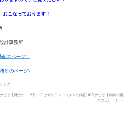
査定 おこなっております！
所
設計事務所
om （不動産のページ）
 (設計事務所のページ)
リンク
Dナビは【博士の
5月11日は何の日？トヨタ車の純正HDDナビは【鵜飼い開
きの日】！！
→