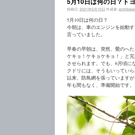
5月10日は何の日？ト
投稿日:
2021年5月10日
作成者:
archibase
5月10日は何の日？
今朝は、車のエンジンを始動す
言っていました。
早春の早朝は、突然、鶯のへた
ケキョ！ケキョケキョ！」と完
させられます。でも、6月頃に
クドリには、そうもいっていら
以来、防鳥網を張っていますが
年も間もなく、準備開始です。