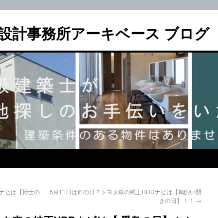
設計事務所アーキベース ブログ
Dナビは【博士の
5月11日は何の日？トヨタ車の純正HDDナビは【鵜飼い開
きの日】！！
→