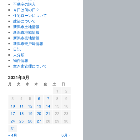
不動産の購入
今日は何の日？
住宅ローンについて
建築について
新潟市土地情報
新潟市地域情報
新潟市売地情報
新潟市売戸建情報
日記
未分類
物件情報
空き家管理について
2021年5月
月
火
水
木
金
土
日
1
2
3
4
5
6
7
8
9
10
11
12
13
14
15
16
17
18
19
20
21
22
23
24
25
26
27
28
29
30
31
« 4月
6月 »