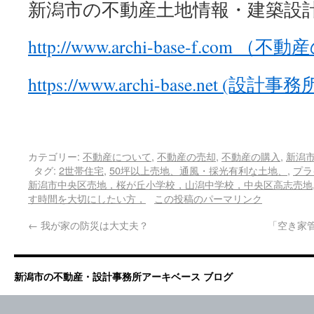
新潟市の不動産土地情報・建築設
http://www.archi-base-f.com 
https://www.archi-base.net (設
カテゴリー:
不動産について
,
不動産の売却
,
不動産の購入
,
新潟
タグ:
2世帯住宅
,
50坪以上売地、通風・採光有利な土地、
,
プラ
新潟市中央区売地，桜が丘小学校，山潟中学校，中央区高志売地
す時間を大切にしたい方，
この投稿のパーマリンク
←
我が家の防災は大丈夫？
「空き家
新潟市の不動産・設計事務所アーキベース ブログ