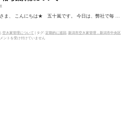
se
さま、 こんにちは★ 五十嵐です。 今日は、弊社で毎 …
却
,
空き家管理について
|
タグ:
定期的に巡回
,
新潟市空き家管理，新潟市中央区
メントを受け付けていません