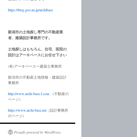
https://blog.goo.ne.jp/archibase
新潟市の土地探し専門の不動産業
者、建築設計事務所です。
土地探しはもちろん、住宅、医院の
設計はアーキベースにお任せ下さい
(有)アーキベース一建築士事務所
新潟市の不動産土地情報・建築設計
事務所
http://www.
archi-base-f.com
（不動産の
ページ）
https://www.
archi-base.net
(設計事務所
のページ)
Proudly powered by WordPress.