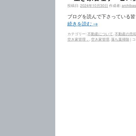
投稿日:
2024年10月30日
作成者:
archiba
ブログを読んで下さっている皆
続きを読む
→
カテゴリー:
不動産について
,
不動産の売
空き家管理，
,
空き家管理
,
落ち葉掃除
|
コ