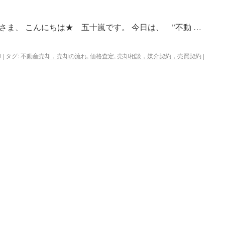
ま、 こんにちは★ 五十嵐です。 今日は、 ”不動 …
却
|
タグ:
不動産売却，売却の流れ
,
価格査定
,
売却相談，媒介契約，売買契約
|