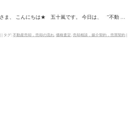
ま、 こんにちは★ 五十嵐です。 今日は、 ”不動 …
却
|
タグ:
不動産売却，売却の流れ
,
価格査定
,
売却相談，媒介契約，売買契約
|