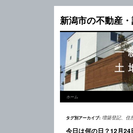
新潟市の不動産・
ホーム
増築登記、住
タグ別アーカイブ:
今日は何の日？12月2