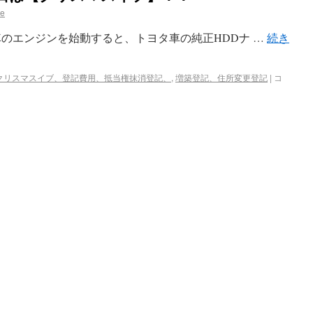
se
、車のエンジンを始動すると、トヨタ車の純正HDDナ …
続き
クリスマスイブ、登記費用、抵当権抹消登記、
,
増築登記、住所変更登記
|
コ