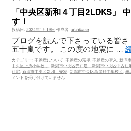
「中央区新和４丁目2LDKS」 
す！
投稿日:
2024年1月19日
作成者:
archibase
ブログを読んで下さっている皆さま
五十嵐です。 この度の地震に …
カテゴリー:
不動産について
,
不動産の売却
,
不動産の購入
,
新潟
中央区上所小学校，
,
新潟市中央区売戸建，新潟市中央区中古住
住宅
,
新潟市中央区新和，売家
,
新潟市中央区鳥屋野中学校区
,
無
メントを受け付けていません