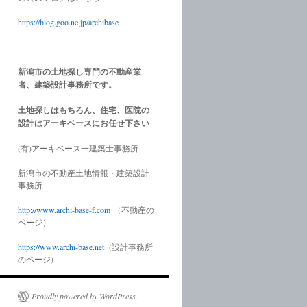
https://blog.goo.ne.jp/archibase
新潟市の土地探し専門の不動産業
者、建築設計事務所です。
土地探しはもちろん、住宅、医院の
設計はアーキベースにお任せ下さい
(有)アーキベース一建築士事務所
新潟市の不動産土地情報・建築設計
事務所
http://www.
archi-base-f.com
（不動産の
ページ）
https://www.
archi-base.net
(設計事務所
のページ)
Proudly powered by WordPress.