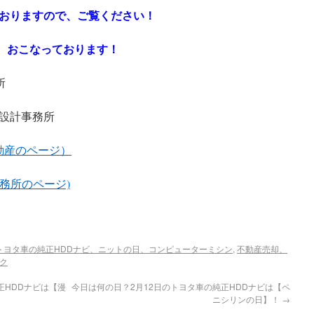
おりますので、ご覧ください！
査定 おこなっております！
所
設計事務所
om （不動産のページ）
 (設計事務所のページ)
トヨタ車の純正HDDナビ、ニットの日、コンピューターミシン
,
不動産売却、
ク
正HDDナビは【漫
今日は何の日？2月12日のトヨタ車の純正HDDナビは【ペ
ニシリンの日】！
→