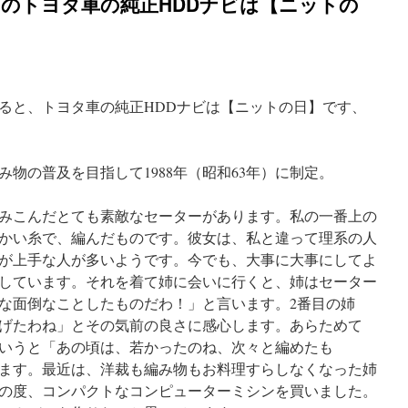
日のトヨタ車の純正HDDナビは【ニットの
ると、トヨタ車の純正HDDナビは【ニットの日】です、
物の普及を目指して1988年（昭和63年）に制定。
みこんだとても素敵なセーターがあります。私の一番上の
かい糸で、編んだものです。彼女は、私と違って理系の人
が上手な人が多いようです。今でも、大事に大事にしてよ
しています。それを着て姉に会いに行くと、姉はセーター
な面倒なことしたものだわ！」と言います。2番目の姉
げたわね」とその気前の良さに感心します。あらためて
いうと「あの頃は、若かったのね、次々と編めたも
ます。最近は、洋裁も編み物もお料理すらしなくなった姉
の度、コンパクトなコンピューターミシンを買いました。