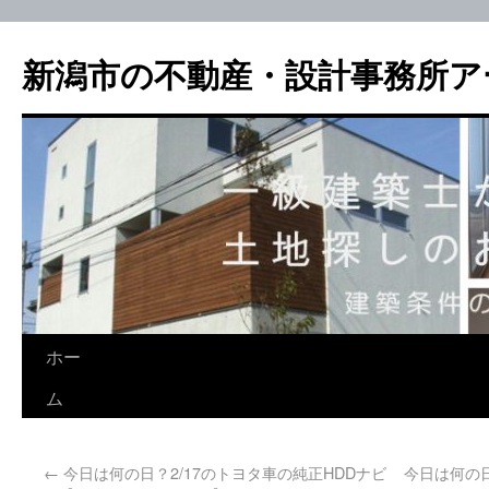
新潟市の不動産・設計事務所ア
ホー
ム
←
今日は何の日？2/17のトヨタ車の純正HDDナビ
今日は何の日