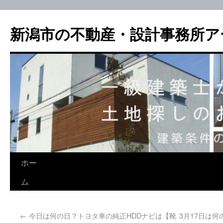
新潟市の不動産・設計事務所ア
ホー
ム
←
今日は何の日？トヨタ車の純正HDDナビは【靴
3月17日は