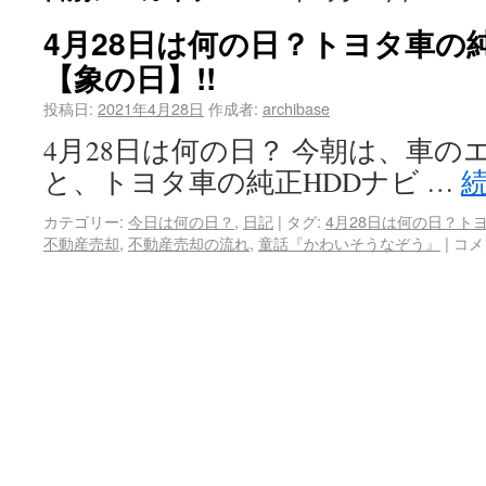
4月28日は何の日？トヨタ車の
【象の日】!!
投稿日:
2021年4月28日
作成者:
archibase
4月28日は何の日？ 今朝は、車
と、トヨタ車の純正HDDナビ …
カテゴリー:
今日は何の日？
,
日記
|
タグ:
4月28日は何の日？ト
不動産売却
,
不動産売却の流れ
,
童話『かわいそうなぞう』
|
コメ