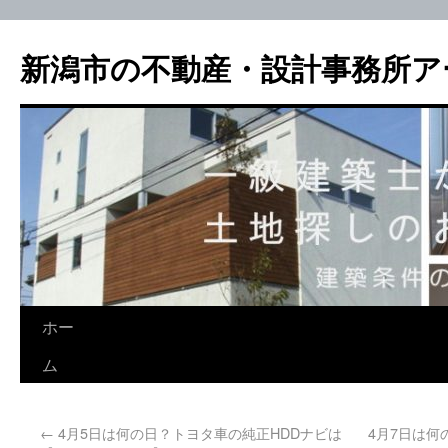
新潟市の不動産・設計事務所ア
ホー
ム
←
4月5日は何の日？トヨタ車の純正HDDナビは
4月7日は何