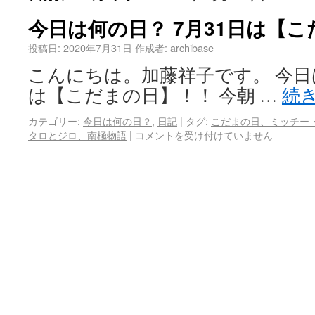
今日は何の日？ 7月31日は【
投稿日:
2020年7月31日
作成者:
archibase
こんにちは。加藤祥子です。 今日は
は【こだまの日】！！ 今朝 …
続
カテゴリー:
今日は何の日？
,
日記
|
タグ:
こだまの日、ミッチー
タロとジロ、南極物語
|
コメントを受け付けていません