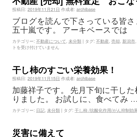
不動産 [売却] 無料査定 おこ
投稿日:
2019年11月21日
作成者:
archibase
ブログを読んで下さっている皆さ
五十嵐です。 アーキベースでは
カテゴリー:
不動産について
,
未分類
|
タグ:
不動産
,
売却
,
新潟市
トを受け付けていません
干し柿のすごい栄養効果！
投稿日:
2019年11月15日
作成者:
archibase
加藤祥子です。 先月下旬に干し
りました。 お試しに、食べてみ 
カテゴリー:
日記
,
未分類
|
タグ:
干し柿 /抗酸化作用/がん抑制効
災害に備えて