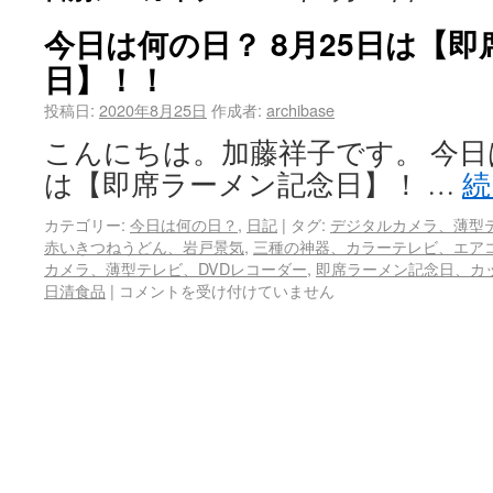
今日は何の日？ 8月25日は【
日】！！
投稿日:
2020年8月25日
作成者:
archibase
こんにちは。加藤祥子です。 今日は
は【即席ラーメン記念日】！ …
続
カテゴリー:
今日は何の日？
,
日記
|
タグ:
デジタルカメラ、薄型テ
赤いきつねうどん、岩戸景気
,
三種の神器、カラーテレビ、エア
カメラ、薄型テレビ、DVDレコーダー
,
即席ラーメン記念日、カ
日清食品
|
コメントを受け付けていません