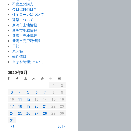
不動産の購入
今日は何の日？
住宅ローンについて
建築について
新潟市土地情報
新潟市地域情報
新潟市売地情報
新潟市売戸建情報
日記
未分類
物件情報
空き家管理について
2020年8月
月
火
水
木
金
土
日
1
2
3
4
5
6
7
8
9
10
11
12
13
14
15
16
17
18
19
20
21
22
23
24
25
26
27
28
29
30
31
« 7月
9月 »