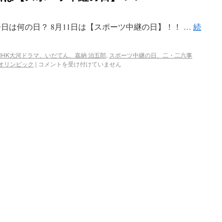
日は何の日？ 8月11日は【スポーツ中継の日】！！ …
続
NHK大河ドラマ、いだてん、嘉納 治五郎
,
スポーツ中継の日、二・二六事
オリンピック
|
コメントを受け付けていません