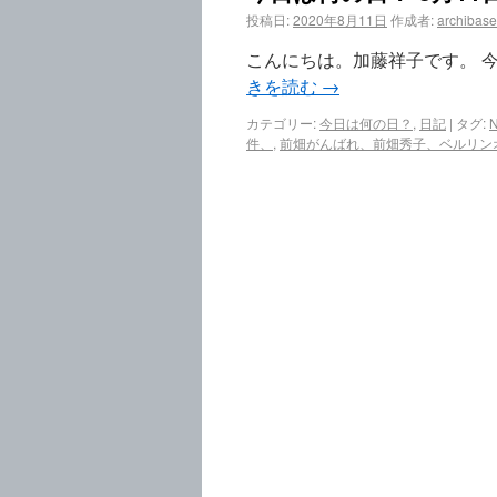
投稿日:
2020年8月11日
作成者:
archibase
こんにちは。加藤祥子です。 今
きを読む
→
カテゴリー:
今日は何の日？
,
日記
|
タグ:
件、
,
前畑がんばれ、前畑秀子、ベルリン