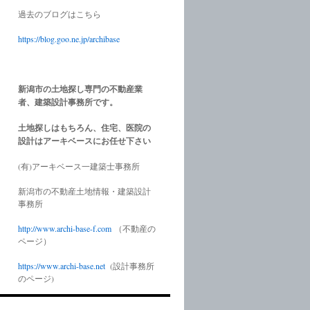
過去のブログはこちら
https://blog.goo.ne.jp/archibase
新潟市の土地探し専門の不動産業
者、建築設計事務所です。
土地探しはもちろん、住宅、医院の
設計はアーキベースにお任せ下さい
(有)アーキベース一建築士事務所
新潟市の不動産土地情報・建築設計
事務所
http://www.
archi-base-f.com
（不動産の
ページ）
https://www.
archi-base.net
(設計事務所
のページ)