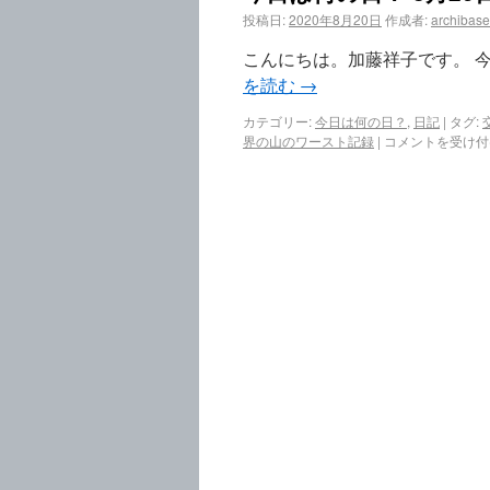
投稿日:
2020年8月20日
作成者:
archibase
こんにちは。加藤祥子です。 今
を読む
→
カテゴリー:
今日は何の日？
,
日記
|
タグ:
界の山のワースト記録
|
コメントを受け付