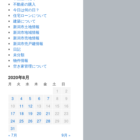
不動産の購入
今日は何の日？
住宅ローンについて
建築について
新潟市土地情報
新潟市地域情報
新潟市売地情報
新潟市売戸建情報
日記
未分類
物件情報
空き家管理について
2020年8月
月
火
水
木
金
土
日
1
2
3
4
5
6
7
8
9
10
11
12
13
14
15
16
17
18
19
20
21
22
23
24
25
26
27
28
29
30
31
« 7月
9月 »