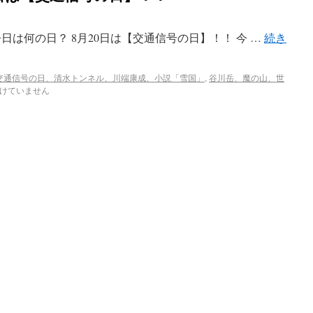
日は何の日？ 8月20日は【交通信号の日】！！ 今 …
続き
交通信号の日、清水トンネル、川端康成、小説「雪国」
,
谷川岳、魔の山、世
けていません