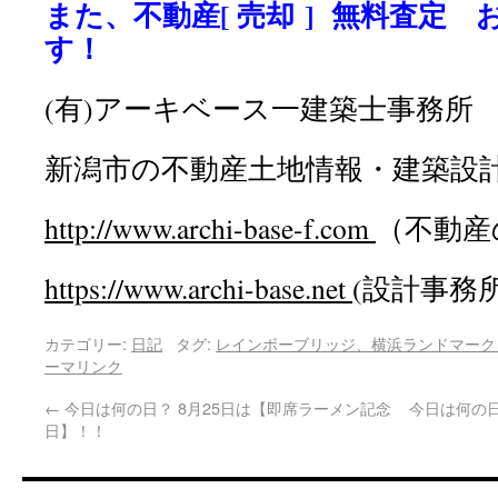
また、不動産[ 売却 ] 無料査定
す！
(有)アーキベース一建築士事務所
新潟市の不動産土地情報・建築設
http://www.
archi-base-f.com
（不動産
https://www.
archi-base.net
(設計事務
カテゴリー:
日記
タグ:
レインボーブリッジ、横浜ランドマーク
ーマリンク
←
今日は何の日？ 8月25日は【即席ラーメン記念
今日は何の日
日】！！