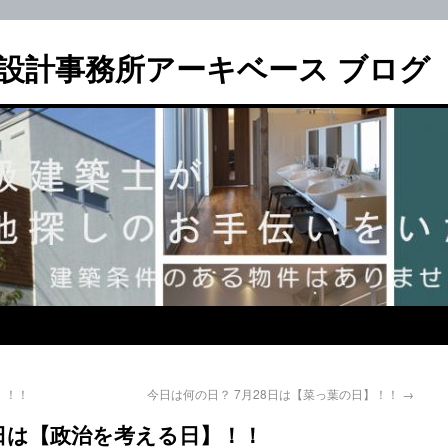
設計事務所アーキベース ブログ
】！！
今日は何の日？ 7月28日は【菜っ葉の日】！！
→
7日は【政治を考える日】！！